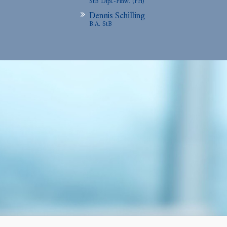
StB Dipl.-Finw. (FH)
Dennis Schilling
B.A. StB