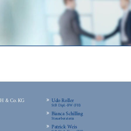
bH & Co. KG
Udo Roller
StB Dipl.-BW (FH)
Bianca Schilling
Steuerberaterin
Patrick Weis