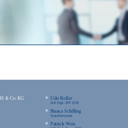
bH & Co. KG
Udo Roller
StB Dipl.-BW (FH)
Bianca Schilling
Steuerberaterin
Patrick Weis