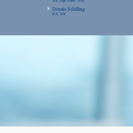
StB Dipl.-Finw. (FH)
Dennis Schilling
B.A. StB